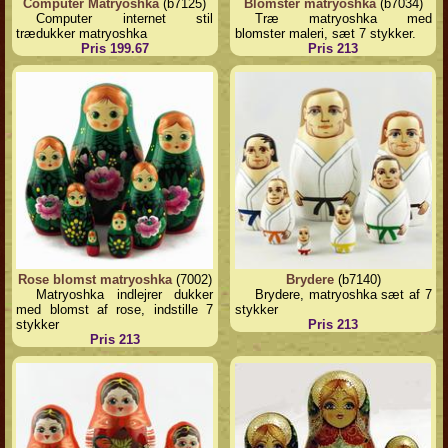
Computer Matryoshka
(b7125)
Blomster matryoshka
(b7034)
Computer internet stil
Træ matryoshka med
trædukker matryoshka
blomster maleri, sæt 7 stykker.
Pris 199.67
Pris 213
Rose blomst matryoshka
(7002)
Brydere
(b7140)
Matryoshka indlejrer dukker
Brydere, matryoshka sæt af 7
med blomst af rose, indstille 7
stykker
stykker
Pris 213
Pris 213