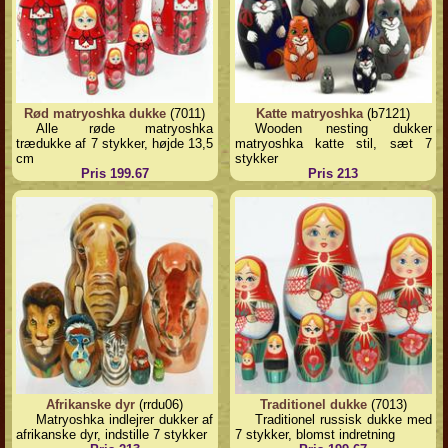
Rød matryoshka dukke
(7011)
Katte matryoshka
(b7121)
Alle røde matryoshka
Wooden nesting dukker
trædukke af 7 stykker, højde 13,5
matryoshka katte stil, sæt 7
cm
stykker
Pris 199.67
Pris 213
Afrikanske dyr
(rrdu06)
Traditionel dukke
(7013)
Matryoshka indlejrer dukker af
Traditionel russisk dukke med
afrikanske dyr, indstille 7 stykker
7 stykker, blomst indretning