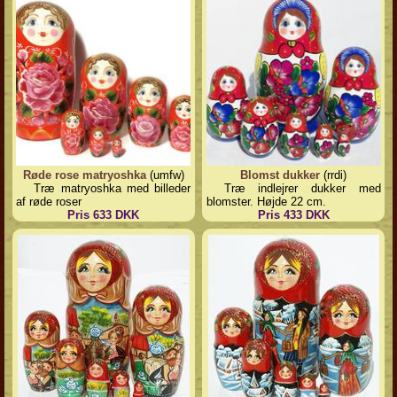
Røde rose matryoshka
(umfw)
Blomst dukker
(rrdi)
Træ matryoshka med billeder
Træ indlejrer dukker med
af røde roser
blomster. Højde 22 cm.
Pris 633 DKK
Pris 433 DKK