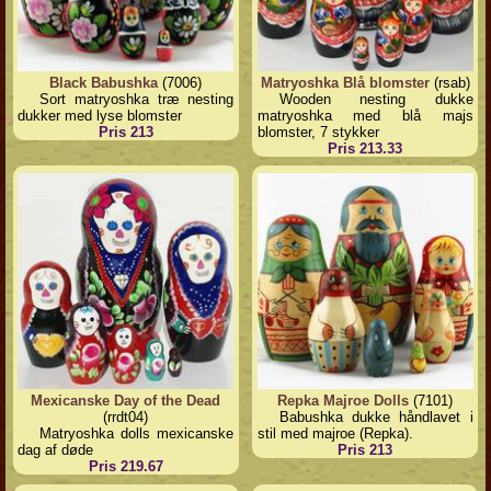
Black Babushka
(7006)
Matryoshka Blå blomster
(rsab)
Sort matryoshka træ nesting
Wooden nesting dukke
dukker med lyse blomster
matryoshka med blå majs
Pris 213
blomster, 7 stykker
Pris 213.33
Mexicanske Day of the Dead
Repka Majroe Dolls
(7101)
(rrdt04)
Babushka dukke håndlavet i
Matryoshka dolls mexicanske
stil med majroe (Repka).
dag af døde
Pris 213
Pris 219.67