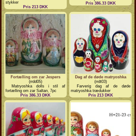
stykker
Pris 386.33 DKK
Pris 213 DKK
Fortælling om zar Jespers
Dag af de døde matryoshka
(rrdd05)
(rrdt03)
Matryoshka dolls i stil af
Farverig dag af de døde
fortælling om zar Saltan, 7pc
matryoshka trædukker
Pris 386.33 DKK
Pris 213 DKK