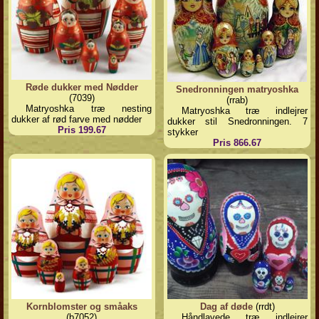
Røde dukker med Nødder
Snedronningen matryoshka
(7039)
(rrab)
Matryoshka træ nesting
Matryoshka træ indlejrer
dukker af rød farve med nødder
dukker stil Snedronningen. 7
Pris 199.67
stykker
Pris 866.67
Kornblomster og småaks
Dag af døde
(rrdt)
(b7052)
Håndlavede træ indlejrer