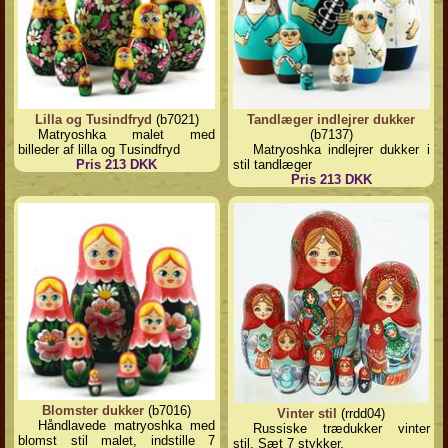
Lilla og Tusindfryd
(b7021)
Tandlæger indlejrer dukker
Matryoshka malet med
(b7137)
billeder af lilla og Tusindfryd
Matryoshka indlejrer dukker i
Pris 213 DKK
stil tandlæger
Pris 213 DKK
Blomster dukker
(b7016)
Vinter stil
(rrdd04)
Håndlavede matryoshka med
Russiske trædukker vinter
blomst stil malet, indstille 7
stil. Sæt 7 stykker.