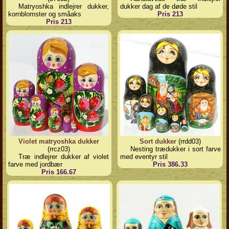
Matryoshka indlejrer dukker,
dukker dag af de døde stil
kornblomster og småaks
Pris 213
Pris 213
Violet matryoshka dukker
Sort dukker
(rrdd03)
(rrcz03)
Nesting trædukker i sort farve
Træ indlejrer dukker af violet
med eventyr stil
farve med jordbær
Pris 386.33
Pris 166.67