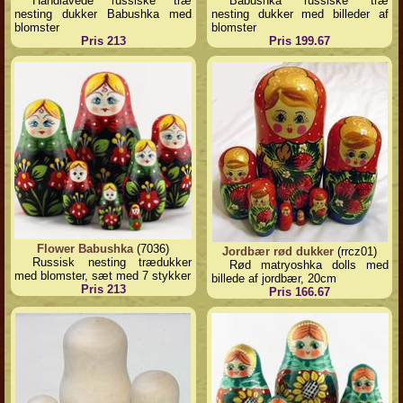
Håndlavede russiske træ
Babushka russiske træ
nesting dukker Babushka med
nesting dukker med billeder af
blomster
blomster
Pris 213
Pris 199.67
Flower Babushka
(7036)
Jordbær rød dukker
(rrcz01)
Russisk nesting trædukker
Rød matryoshka dolls med
med blomster, sæt med 7 stykker
billede af jordbær, 20cm
Pris 213
Pris 166.67