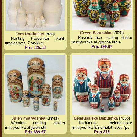
Green Babushka
(7020)
Tom trædukker
(rrdq)
Russisk træ nesting dukke
Nesting trædukker blank
matryoshka af grønne farve
umalet sæt, 7 stykker
Pris 199.67
Pris 126.33
Julen matryoshka
(umez)
Belarussiske Babushka
(7038)
Wooden nesting dukker
Traditionel belarussiske
matryoshka af julen stil
matryoshka håndmalet, sæt 7pc
Pris 899.67
Pris 213