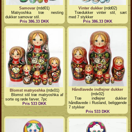
Samovar
(rrdd01)
Vinter dukker
(rrdd02)
Matryoshka træ nesting
Trædukker vinter stil, sæt
dukker samovar stil.
med 7 stykker
Pris 386.33 DKK
Pris 386.33 DKK
Håndlavede indlejrer dukker
Blomst matryoshka
(rrdx01)
(rrdx02)
Blomst stil træ matryoshka af
Træ indlejrer dukker
sorte og røde farver, 7pc
håndlavede i Rusland, beliggende
Pris 533 DKK
7 stykker
Pris 533 DKK