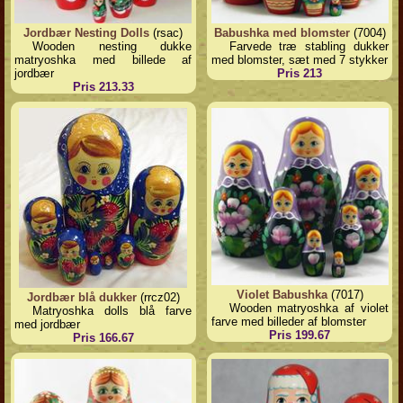
Jordbær Nesting Dolls
(rsac)
Babushka med blomster
(7004)
Wooden nesting dukke
Farvede træ stabling dukker
matryoshka med billede af
med blomster, sæt med 7 stykker
jordbær
Pris 213
Pris 213.33
Violet Babushka
(7017)
Jordbær blå dukker
(rrcz02)
Wooden matryoshka af violet
Matryoshka dolls blå farve
farve med billeder af blomster
med jordbær
Pris 199.67
Pris 166.67