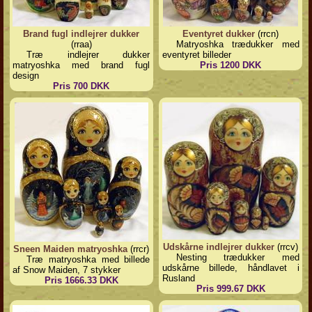
Brand fugl indlejrer dukker
Eventyret dukker
(rrcn)
(rraa)
Matryoshka trædukker med
Træ indlejrer dukker
eventyret billeder
matryoshka med brand fugl
Pris 1200 DKK
design
Pris 700 DKK
Udskårne indlejrer dukker
(rrcv)
Sneen Maiden matryoshka
(rrcr)
Nesting trædukker med
Træ matryoshka med billede
udskårne billede, håndlavet i
af Snow Maiden, 7 stykker
Rusland
Pris 1666.33 DKK
Pris 999.67 DKK