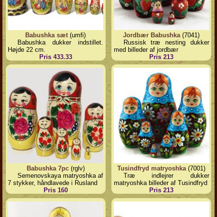
Babushka sæt
(umfi)
Jordbær Babushka
(7041)
Babushka dukker indstillet.
Russisk træ nesting dukker
Højde 22 cm.
med billeder af jordbær
Pris 433.33
Pris 213
Babushka 7pc
(rglv)
Tusindfryd matryoshka
(7001)
Semenovskaya matryoshka af
Træ indlejrer dukker
7 stykker, håndlavede i Rusland
matryoshka billeder af Tusindfryd
Pris 160
Pris 213