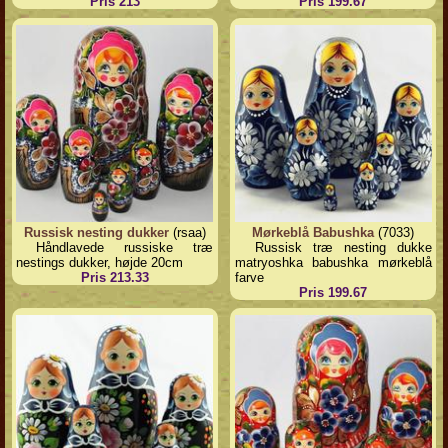
Pris 213
Pris 199.67
Russisk nesting dukker
(rsaa)
Mørkeblå Babushka
(7033)
Håndlavede russiske træ
Russisk træ nesting dukke
nestings dukker, højde 20cm
matryoshka babushka mørkeblå
Pris 213.33
farve
Pris 199.67