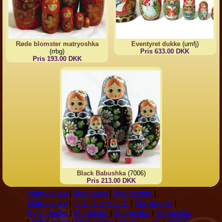
Røde blomster matryoshka
Eventyret dukke
(umfj)
(rrbg)
Pris 633.00 DKK
Pris 193.00 DKK
Black Babushka
(7006)
Pris 213.00 DKK
Matryoshka
|
Matrioska
|
Matriochka
|
Matroschka
|
マトリョーシカ
|
Матрешки
|
Rysk docka
|
Maatuska
|
Matrjosjka
|
Matrjosjka