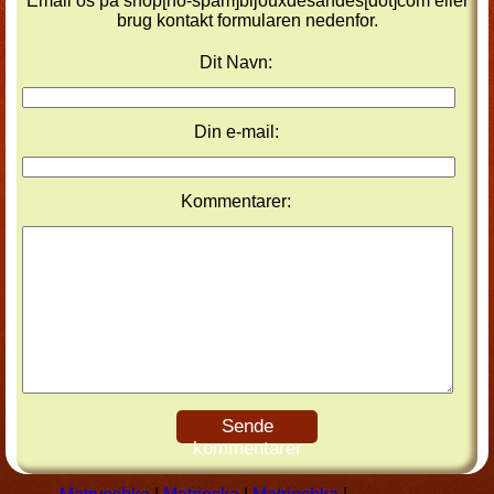
Email os på shop[no-spam]bijouxdesandes[dot]com eller
brug kontakt formularen nedenfor.
Dit Navn:
Din e-mail:
Kommentarer:
Sende
kommentarer