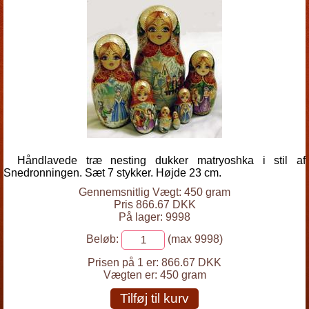
Håndlavede træ nesting dukker matryoshka i stil af
Snedronningen. Sæt 7 stykker. Højde 23 cm.
Gennemsnitlig Vægt: 450 gram
Pris 866.67 DKK
På lager: 9998
Beløb:
(max 9998)
Prisen på 1 er:
866.67 DKK
Vægten er:
450 gram
Tilføj til kurv