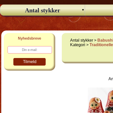
Antal stykker
Nyhedsbreve
Antal stykker >
Babushk
Kategori >
Traditionel
Tilmeld
An