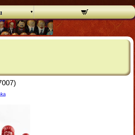
u
7007)
hka