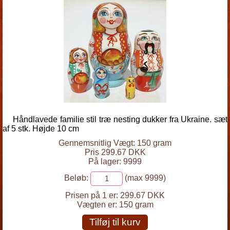
Håndlavede familie stil træ nesting dukker fra Ukraine. sæt
af 5 stk. Højde 10 cm
Gennemsnitlig Vægt: 150 gram
Pris 299.67 DKK
På lager: 9999
Beløb:
(max 9999)
Prisen på 1 er:
299.67 DKK
Vægten er:
150 gram
Tilføj til kurv