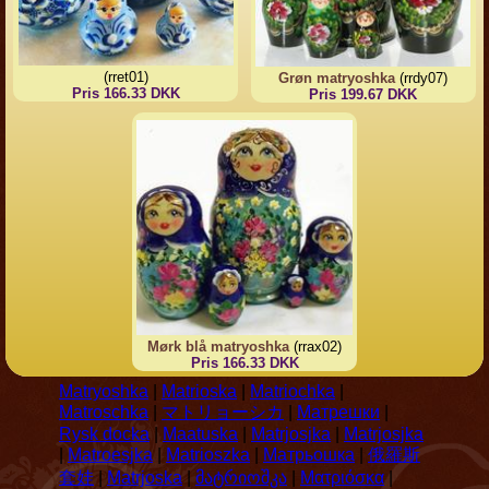
(rret01)
Grøn matryoshka
(rrdy07)
Pris 166.33 DKK
Pris 199.67 DKK
Mørk blå matryoshka
(rrax02)
Pris 166.33 DKK
Matryoshka
|
Matrioska
|
Matriochka
|
Matroschka
|
マトリョーシカ
|
Матрешки
|
Rysk docka
|
Maatuska
|
Matrjosjka
|
Matrjosjka
|
Matroesjka
|
Matrioszka
|
Матрьошка
|
俄羅斯
套娃
|
Matrjoska
|
მატრიოშკა
|
Ματριόσκα
|