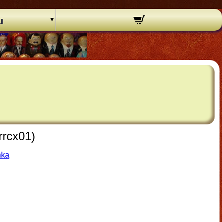
u
rrcx01)
hka