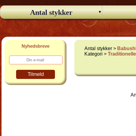
Antal stykker
Nyhedsbreve
Antal stykker >
Babushk
Kategori >
Traditionel
Tilmeld
An