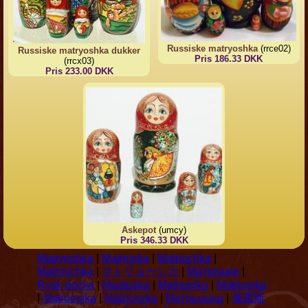
Russiske matryoshka
(rrce02)
Russiske matryoshka dukker
Pris 186.33 DKK
(rrcx03)
Pris 233.00 DKK
Askepot
(umcy)
Pris 346.33 DKK
Matryoshka
|
Matrioska
|
Matriochka
|
Matroschka
|
マトリョーシカ
|
Матрешки
|
Rysk docka
|
Maatuska
|
Matrjosjka
|
Matrjosjka
|
Matroesjka
|
Matrioszka
|
Матрьошка
|
俄羅斯