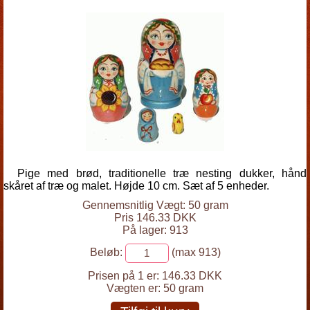
Pige med brød, traditionelle træ nesting dukker, hånd
skåret af træ og malet. Højde 10 cm. Sæt af 5 enheder.
Gennemsnitlig Vægt: 50 gram
Pris 146.33 DKK
På lager: 913
Beløb:
(max 913)
Prisen på 1 er:
146.33 DKK
Vægten er:
50 gram