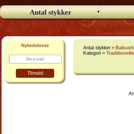
Antal stykker
Nyhedsbreve
Antal stykker >
Babushk
Kategori >
Traditionel
Tilmeld
An