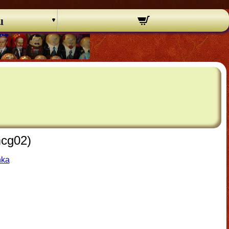
u
mcg02)
hka