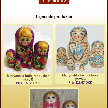
Tilføj til kurv
Lignende produkter
Matryoshka lys blå farve
Matryoshka indlejrer dukker
(roro55)
(rrcy04)
Pris 119.67 DKK
Pris 106.33 DKK