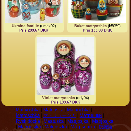
Ukraine familie
(umek02)
Buket matryoshka
(b5059)
Pris 299.67 DKK
Pris 133.00 DKK
Violet matryoshka
(rrdy04)
Pris 199.67 DKK
Matryoshka
|
Matrioska
|
Matriochka
|
Matroschka
|
マトリョーシカ
|
Матрешки
|
Rysk docka
|
Maatuska
|
Matrjosjka
|
Matrjosjka
|
Matroesjka
|
Matrioszka
|
Матрьошка
|
俄羅斯