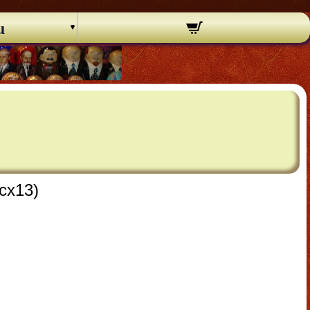
u
cx13)