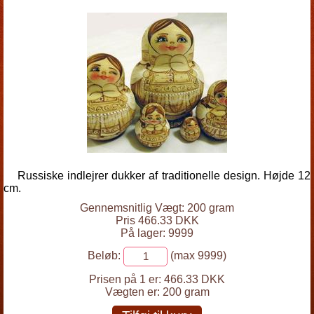
Russiske indlejrer dukker af traditionelle design. Højde 12
cm.
Gennemsnitlig Vægt: 200 gram
Pris 466.33 DKK
På lager: 9999
Beløb:
(max 9999)
Prisen på 1 er:
466.33 DKK
Vægten er:
200 gram