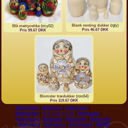
Blank nesting dukker
(rgly)
Blå matryoshka
(rrcy02)
Pris 46.67 DKK
Pris 99.67 DKK
Blomster trædukker
(roro54)
Pris 119.67 DKK
Matryoshka
|
Matrioska
|
Matriochka
|
Matroschka
|
マトリョーシカ
|
Матрешки
|
Rysk docka
|
Maatuska
|
Matrjosjka
|
Matrjosjka
|
Matroesjka
|
Matrioszka
|
Матрьошка
|
俄羅斯