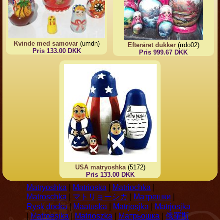
Kvinde med samovar
(umdn)
Efteråret dukker
(rrdo02)
Pris 133.00 DKK
Pris 999.67 DKK
USA matryoshka
(5172)
Pris 133.00 DKK
Matryoshka
|
Matrioska
|
Matriochka
|
Matroschka
|
マトリョーシカ
|
Матрешки
|
Rysk docka
|
Maatuska
|
Matrjosjka
|
Matrjosjka
|
Matroesjka
|
Matrioszka
|
Матрьошка
|
俄羅斯