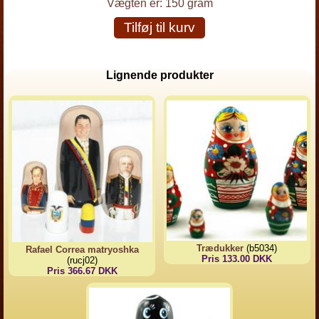
Vægten er:
150 gram
Tilføj til kurv
Lignende produkter
Trædukker
(b5034)
Rafael Correa matryoshka
Pris 133.00 DKK
(rucj02)
Pris 366.67 DKK