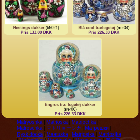
Nestings dukker
(b5021)
Blå cool trælegetøj
(rrer04)
Pris 133.00 DKK
Pris 226.33 DKK
Engros træ legetøj dukker
(rrer06)
Pris 226.33 DKK
Matryoshka
|
Matrioska
|
Matriochka
|
Matroschka
|
マトリョーシカ
|
Матрешки
|
Rysk docka
|
Maatuska
|
Matrjosjka
|
Matrjosjka