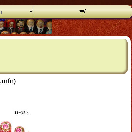
u
umfn)