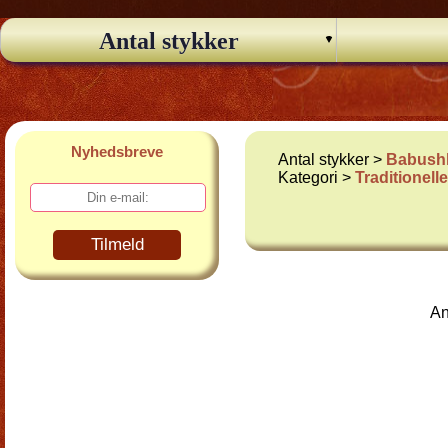
Antal stykker
Nyhedsbreve
Antal stykker >
Babushk
Kategori >
Traditionel
Tilmeld
An