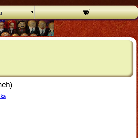
u
meh)
hka