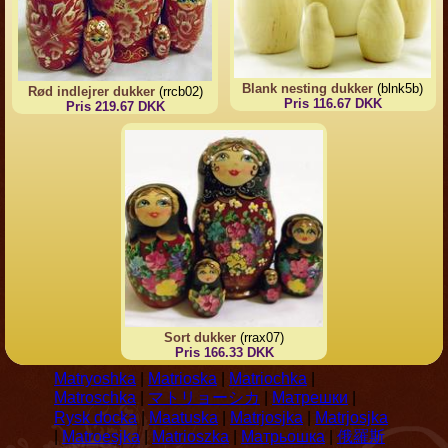
Blank nesting dukker
(blnk5b)
Rød indlejrer dukker
(rrcb02)
Pris 116.67 DKK
Pris 219.67 DKK
Sort dukker
(rrax07)
Pris 166.33 DKK
Matryoshka
|
Matrioska
|
Matriochka
|
Matroschka
|
マトリョーシカ
|
Матрешки
|
Rysk docka
|
Maatuska
|
Matrjosjka
|
Matrjosjka
|
Matroesjka
|
Matrioszka
|
Матрьошка
|
俄羅斯