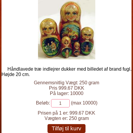
Håndlavede træ indlejrer dukker med billedet af brand fugl.
Højde 20 cm.
Gennemsnitlig Vægt: 250 gram
Pris 999.67 DKK
På lager: 10000
Beløb:
(max 10000)
Prisen på 1 er:
999.67 DKK
Vægten er:
250 gram
Tilføj til kurv