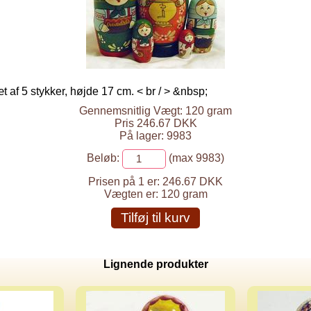
 af 5 stykker, højde 17 cm. < br / > &nbsp;
Gennemsnitlig Vægt: 120 gram
Pris 246.67 DKK
På lager: 9983
Beløb:
(max 9983)
Prisen på 1 er:
246.67 DKK
Vægten er:
120 gram
Tilføj til kurv
Lignende produkter