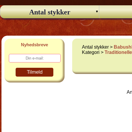
Antal stykker
Nyhedsbreve
Antal stykker >
Babushk
Kategori >
Traditionel
Tilmeld
An