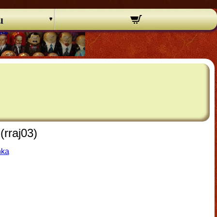
u
rraj03)
hka