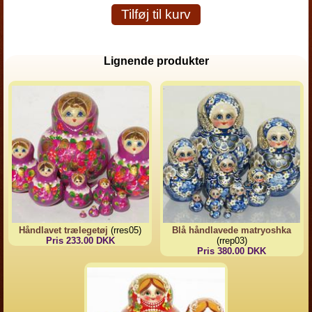
Tilføj til kurv
Lignende produkter
Håndlavet trælegetøj
(rres05)
Blå håndlavede matryoshka
Pris 233.00 DKK
(rrep03)
Pris 380.00 DKK