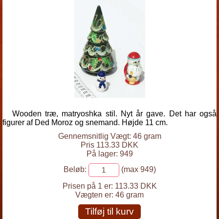
Wooden træ, matryoshka stil. Nyt år gave. Det har også
figurer af Ded Moroz og snemand. Højde 11 cm.
Gennemsnitlig Vægt: 46 gram
Pris 113.33 DKK
På lager: 949
Beløb:
(max 949)
Prisen på 1 er:
113.33 DKK
Vægten er:
46 gram
Tilføj til kurv