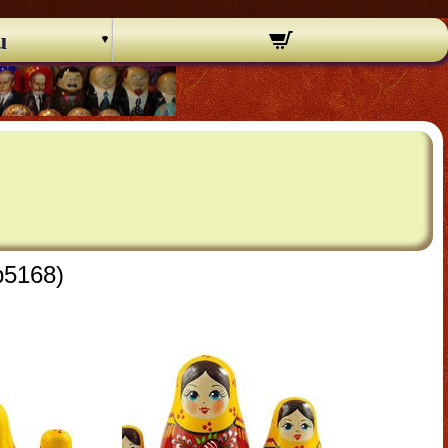
u
b5168)