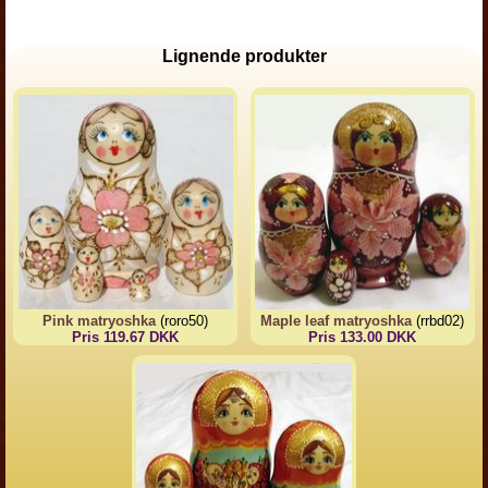
Lignende produkter
Pink matryoshka
(roro50)
Maple leaf matryoshka
(rrbd02)
Pris 119.67 DKK
Pris 133.00 DKK