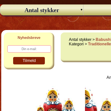
Antal stykker
Nyhedsbreve
Antal stykker >
Babushk
Kategori >
Traditionel
Tilmeld
An