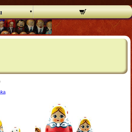
u
)
hka